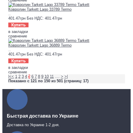
сравнение
Ковролин Tarkett Lago 33789 Termo
..
401.47грн
Без НДС: 401.47грн
Купить
в закладки
сравнение
Ковролин Tarkett Lago 36889 Termo
..
401.47грн
Без НДС: 401.47грн
Купить
в закладки
сравнение
|<
<
1
2
3
4
5
6
7
8
9
10
11
....
>
>|
Показано с 121 по 150 из 501 (страниц: 17)
Быстрая доставка по Украине
Доставка по Украине 1-2 дня.