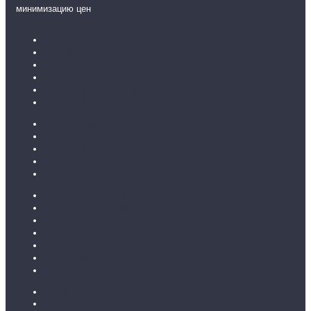
минимизацию цен
Каталог ламината
31 класс
32 класс
33 класс
Ламинат без фаски
Ламинат с фаской
Каталог линолеума
Бытовой
Бытовой усиленный
Полукоммерция
Коммерческий
Каталог ковролина
Бытовой ковролин
Коммерческий ковролин
Детский ковролин
Ковролин с низким ворсом
Ковролин со средним ворсом
Ковролин с высоким ворсом
Контакты
Закладки (
0
)