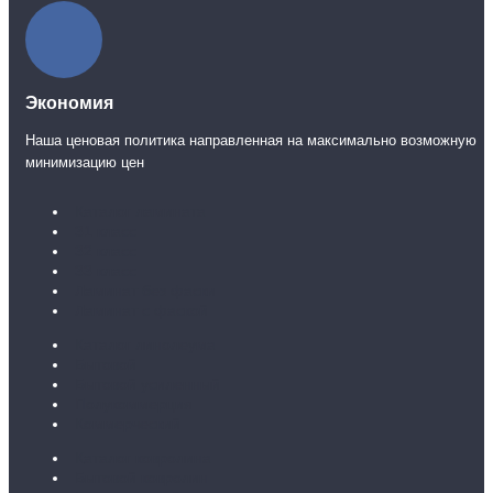
Экономия
Наша ценовая политика направленная на максимально возможную
минимизацию цен
Каталог ламината
31 класс
32 класс
33 класс
Ламинат без фаски
Ламинат с фаской
Каталог линолеума
Бытовой
Бытовой усиленный
Полукоммерция
Коммерческий
Каталог ковролина
Бытовой ковролин