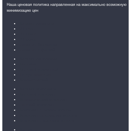
Наша ценовая политика направленная на максимально возможную
минимизацию цен
Каталог ламината
31 класс
32 класс
33 класс
Ламинат без фаски
Ламинат с фаской
Каталог линолеума
Бытовой
Бытовой усиленный
Полукоммерция
Коммерческий
Каталог ковролина
Бытовой ковролин
Коммерческий ковролин
Детский ковролин
Ковролин с низким ворсом
Ковролин со средним ворсом
Ковролин с высоким ворсом
Контакты