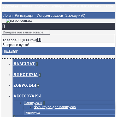
Доставка
Оплата
Контакты
Укладка
Отзывы
Как заказать
Карта
сайта
Логин
Регистрация
История заказов
Закладки (
0
)
Товаров: 0 (0.00грн)
В корзине пусто!
КАТАЛОГ
ЛАМИНАТ
+
ЛИНОЛЕУМ
+
КОВРОЛИН
+
АКСЕССУАРЫ
Плинтуса
+
Фурнитура для плинтусов
Подложка