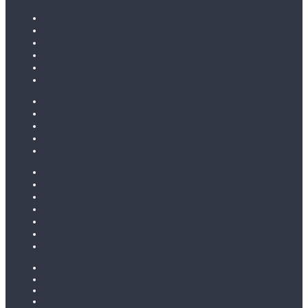
Каталог ламината
31 класс
32 класс
33 класс
Ламинат без фаски
Ламинат с фаской
Каталог линолеума
Бытовой
Бытовой усиленный
Полукоммерция
Коммерческий
Каталог ковролина
Бытовой ковролин
Коммерческий ковролин
Детский ковролин
Ковролин с низким ворсом
Ковролин со средним ворсом
Ковролин с высоким ворсом
Контакты
Закладки (
0
)
Сравнение товаров (
0
)
История заказов