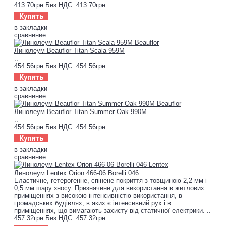
413.70грн
Без НДС: 413.70грн
Купить
в закладки
сравнение
Линолеум Beauflor Titan Scala 959M
..
454.56грн
Без НДС: 454.56грн
Купить
в закладки
сравнение
Линолеум Beauflor Titan Summer Oak 990M
..
454.56грн
Без НДС: 454.56грн
Купить
в закладки
сравнение
Линолеум Lentex Orion 466-06 Borelli 046
Еластичне, гетерогенне, спінене покриття з товщиною 2,2 мм і
0,5 мм шару зносу. Призначене для використання в житлових
приміщеннях з високою інтенсивністю використання, в
громадських будівлях, в яких є інтенсивний рух і в
приміщеннях, що вимагають захисту від статичної електрики. ..
457.32грн
Без НДС: 457.32грн