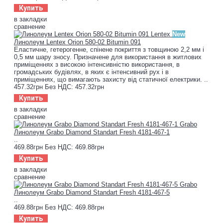
Купить
в закладки
сравнение
New
Линолеум Lentex Orion 580-02 Bitumin 091
Еластичне, гетерогенне, спінене покриття з товщиною 2,2 мм і
0,5 мм шару зносу. Призначене для використання в житлових
приміщеннях з високою інтенсивністю використання, в
громадських будівлях, в яких є інтенсивний рух і в
приміщеннях, що вимагають захисту від статичної електрики. ..
457.32грн
Без НДС: 457.32грн
Купить
в закладки
сравнение
Линолеум Grabo Diamond Standart Fresh 4181-467-1
..
469.88грн
Без НДС: 469.88грн
Купить
в закладки
сравнение
Линолеум Grabo Diamond Standart Fresh 4181-467-5
..
469.88грн
Без НДС: 469.88грн
Купить