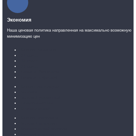
Экономия
Наша ценовая политика направленная на максимально возможную
минимизацию цен
Каталог ламината
31 класс
32 класс
33 класс
Ламинат без фаски
Ламинат с фаской
Каталог линолеума
Бытовой
Бытовой усиленный
Полукоммерция
Коммерческий
Каталог ковролина
Бытовой ковролин
Коммерческий ковролин
Детский ковролин