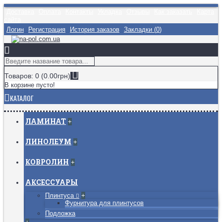
Доставка
Оплата
Контакты
Укладка
Отзывы
Как заказать
Карта
сайта
Логин
Регистрация
История заказов
Закладки (
0
)
Товаров: 0 (0.00грн)
В корзине пусто!
КАТАЛОГ
ЛАМИНАТ
+
ЛИНОЛЕУМ
+
КОВРОЛИН
+
АКСЕССУАРЫ
Плинтуса
+
Фурнитура для плинтусов
Подложка