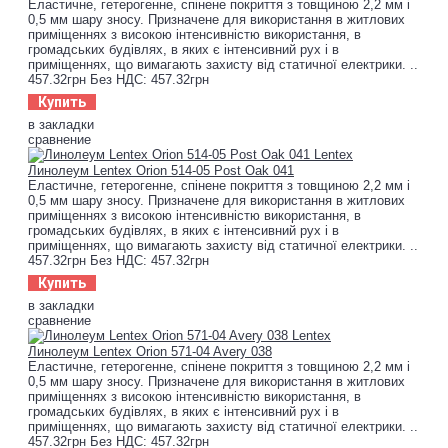
Еластичне, гетерогенне, спінене покриття з товщиною 2,2 мм і
0,5 мм шару зносу. Призначене для використання в житлових
приміщеннях з високою інтенсивністю використання, в
громадських будівлях, в яких є інтенсивний рух і в
приміщеннях, що вимагають захисту від статичної електрики. ..
457.32грн
Без НДС: 457.32грн
Купить
в закладки
сравнение
Линолеум Lentex Orion 514-05 Post Oak 041
Еластичне, гетерогенне, спінене покриття з товщиною 2,2 мм і
0,5 мм шару зносу. Призначене для використання в житлових
приміщеннях з високою інтенсивністю використання, в
громадських будівлях, в яких є інтенсивний рух і в
приміщеннях, що вимагають захисту від статичної електрики. ..
457.32грн
Без НДС: 457.32грн
Купить
в закладки
сравнение
Линолеум Lentex Orion 571-04 Avery 038
Еластичне, гетерогенне, спінене покриття з товщиною 2,2 мм і
0,5 мм шару зносу. Призначене для використання в житлових
приміщеннях з високою інтенсивністю використання, в
громадських будівлях, в яких є інтенсивний рух і в
приміщеннях, що вимагають захисту від статичної електрики. ..
457.32грн
Без НДС: 457.32грн