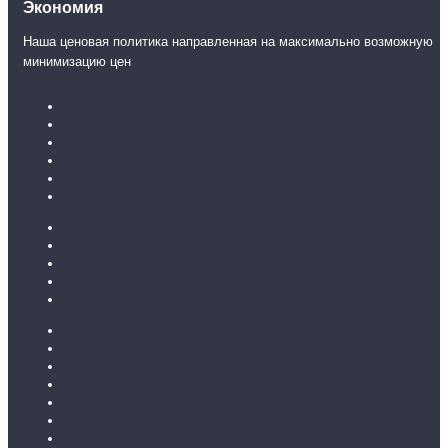
Экономия
Наша ценовая политика направленная на максимально возможную
минимизацию цен
Каталог ламината
31 класс
32 класс
33 класс
Ламинат без фаски
Ламинат с фаской
Каталог линолеума
Бытовой
Бытовой усиленный
Полукоммерция
Коммерческий
Каталог ковролина
Бытовой ковролин
Коммерческий ковролин
Детский ковролин
Ковролин с низким ворсом
Ковролин со средним ворсом
Ковролин с высоким ворсом