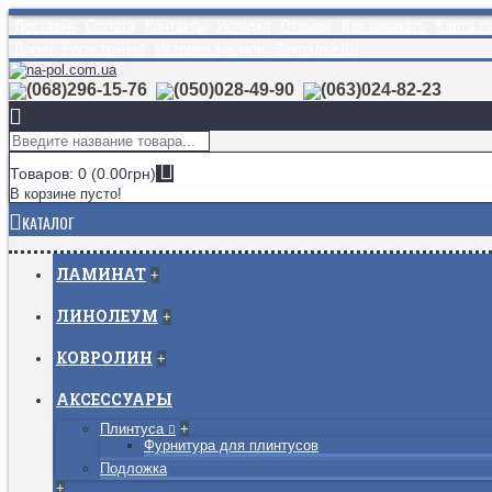
Доставка
Оплата
Контакты
Укладка
Отзывы
Как заказать
Карта с
Логин
Регистрация
История заказов
Закладки (
0
)
(068)296-15-76
(050)028-49-90
(063)024-82-23
Товаров: 0 (0.00грн)
В корзине пусто!
КАТАЛОГ
ЛАМИНАТ
+
ЛИНОЛЕУМ
+
КОВРОЛИН
+
АКСЕССУАРЫ
Плинтуса
+
Фурнитура для плинтусов
Подложка
+