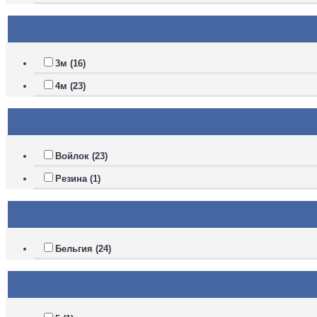
3м (16)
4м (23)
Войлок (23)
Резина (1)
Бельгия (24)