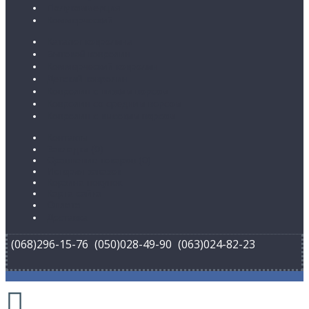
Полукоммерция
Коммерческий
Каталог ковролина
Бытовой ковролин
Коммерческий ковролин
Детский ковролин
Ковролин с низким ворсом
Ковролин со средним ворсом
Ковролин с высоким ворсом
Контакты
Закладки (
0
)
Сравнение товаров (
0
)
История заказов
Корзина покупок
Карта сайта
Оплата
Доставка
(068)296-15-76
(050)028-49-90
(063)024-82-23