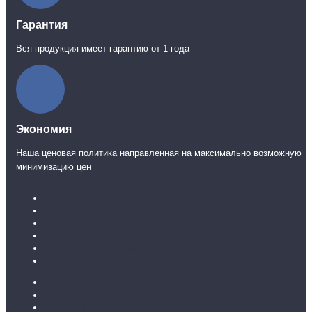
Гарантия
Вся продукция имеет гарантию от 1 года
Экономия
Наша ценовая политика направленная на максимально возможную
минимизацию цен
Каталог ламината
31 класс
32 класс
33 класс
Ламинат без фаски
Ламинат с фаской
Каталог линолеума
Бытовой
Бытовой усиленный