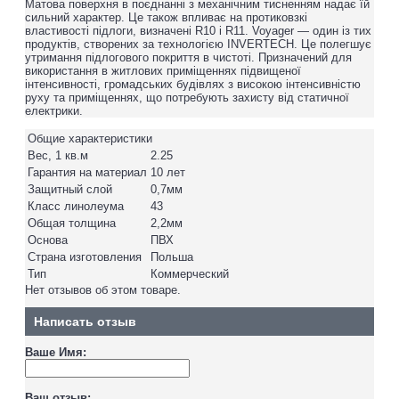
Матова поверхня в поєднанні з механічним тисненням надає їй
сильний характер. Це також впливає на протиковзкі
властивості підлоги, визначені R10 і R11. Voyager — один із тих
продуктів, створених за технологією INVERTECH. Це полегшує
утримання підлогового покриття в чистоті. Призначений для
використання в житлових приміщеннях підвищеної
інтенсивності, громадських будівлях з високою інтенсивністю
руху та приміщеннях, що потребують захисту від статичної
електрики.
Общие характеристики
Вес, 1 кв.м
2.25
Гарантия на материал
10 лет
Защитный слой
0,7мм
Класс линолеума
43
Общая толщина
2,2мм
Основа
ПВХ
Страна изготовления
Польша
Тип
Коммерческий
Нет отзывов об этом товаре.
Написать отзыв
Ваше Имя:
Ваш отзыв: