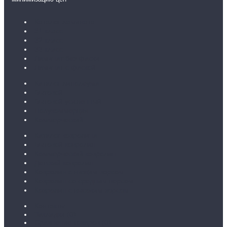
Каталог ламината
31 класс
32 класс
33 класс
Ламинат без фаски
Ламинат с фаской
Каталог линолеума
Бытовой
Бытовой усиленный
Полукоммерция
Коммерческий
Каталог ковролина
Бытовой ковролин
Коммерческий ковролин
Детский ковролин
Ковролин с низким ворсом
Ковролин со средним ворсом
Ковролин с высоким ворсом
Контакты
Закладки (
0
)
Сравнение товаров (
0
)