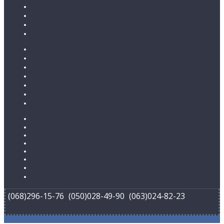
Бытовой
Бытовой усиленный
Полукоммерция
Коммерческий
Каталог ковролина
Бытовой ковролин
Коммерческий ковролин
Детский ковролин
Ковролин с низким ворсом
Ковролин со средним ворсом
Ковролин с высоким ворсом
Контакты
Закладки (
0
)
Сравнение товаров (
0
)
История заказов
Корзина покупок
Карта сайта
Оплата
Доставка
(068)296-15-76
(050)028-49-90
(063)024-82-23