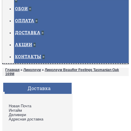
+
ОБОИ
+
ОПЛАТА
+
ДОСТАВКА
+
АКЦИИ
+
КОНТАКТЫ
+
Главная
»
Линолеум
»
Линолеум Beauflor Feelings Tasmanian Oak
169M
Доставка
Новая Почта
Интайм
Деливери
Адресная доставка