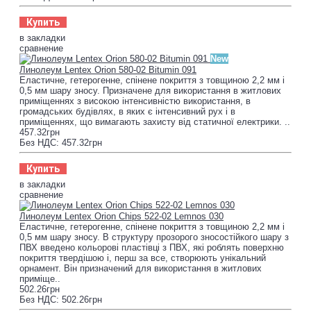
Купить
в закладки
сравнение
New
Линолеум Lentex Orion 580-02 Bitumin 091
Еластичне, гетерогенне, спінене покриття з товщиною 2,2 мм і
0,5 мм шару зносу. Призначене для використання в житлових
приміщеннях з високою інтенсивністю використання, в
громадських будівлях, в яких є інтенсивний рух і в
приміщеннях, що вимагають захисту від статичної електрики. ..
457.32грн
Без НДС: 457.32грн
Купить
в закладки
сравнение
Линолеум Lentex Orion Chips 522-02 Lemnos 030
Еластичне, гетерогенне, спінене покриття з товщиною 2,2 мм і
0,5 мм шару зносу. В структуру прозорого зносостійкого шару з
ПВХ введено кольорові пластівці з ПВХ, які роблять поверхню
покриття твердішою і, перш за все, створюють унікальний
орнамент. Він призначений для використання в житлових
приміще..
502.26грн
Без НДС: 502.26грн