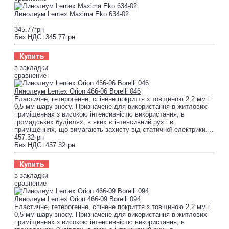
Линолеум Lentex Maxima Eko 634-02
..
345.77грн
Без НДС: 345.77грн
Купить
в закладки
сравнение
Линолеум Lentex Orion 466-06 Borelli 046
Еластичне, гетерогенне, спінене покриття з товщиною 2,2 мм і
0,5 мм шару зносу. Призначене для використання в житлових
приміщеннях з високою інтенсивністю використання, в
громадських будівлях, в яких є інтенсивний рух і в
приміщеннях, що вимагають захисту від статичної електрики. ..
457.32грн
Без НДС: 457.32грн
Купить
в закладки
сравнение
Линолеум Lentex Orion 466-09 Borelli 094
Еластичне, гетерогенне, спінене покриття з товщиною 2,2 мм і
0,5 мм шару зносу. Призначене для використання в житлових
приміщеннях з високою інтенсивністю використання, в