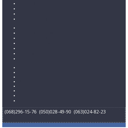
Бытовой
Бытовой усиленный
Полукоммерция
Коммерческий
Каталог ковролина
Бытовой ковролин
Коммерческий ковролин
Детский ковролин
Ковролин с низким ворсом
Ковролин со средним ворсом
Ковролин с высоким ворсом
Контакты
Закладки (
0
)
Сравнение товаров (
0
)
История заказов
Корзина покупок
Карта сайта
Оплата
Доставка
(068)296-15-76
(050)028-49-90
(063)024-82-23