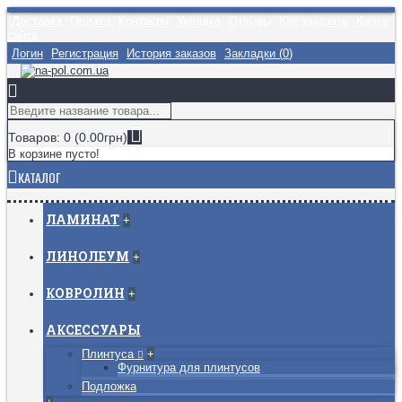
Доставка
Оплата
Контакты
Укладка
Отзывы
Как заказать
Карта
сайта
Логин
Регистрация
История заказов
Закладки (
0
)
Товаров: 0 (0.00грн)
В корзине пусто!
КАТАЛОГ
ЛАМИНАТ
+
ЛИНОЛЕУМ
+
КОВРОЛИН
+
АКСЕССУАРЫ
Плинтуса
+
Фурнитура для плинтусов
Подложка