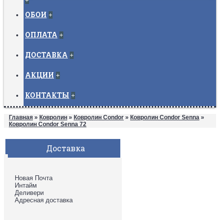
+
ОБОИ
+
ОПЛАТА
+
ДОСТАВКА
+
АКЦИИ
+
КОНТАКТЫ
+
Главная
»
Ковролин
»
Ковролин Condor
»
Ковролин Condor Senna
»
Ковролин Condor Senna 72
Доставка
Новая Почта
Интайм
Деливери
Адресная доставка