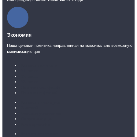
Экономия
Наша ценовая политика направленная на максимально возможную
минимизацию цен
Каталог ламината
31 класс
32 класс
33 класс
Ламинат без фаски
Ламинат с фаской
Каталог линолеума
Бытовой
Бытовой усиленный
Полукоммерция
Коммерческий
Каталог ковролина