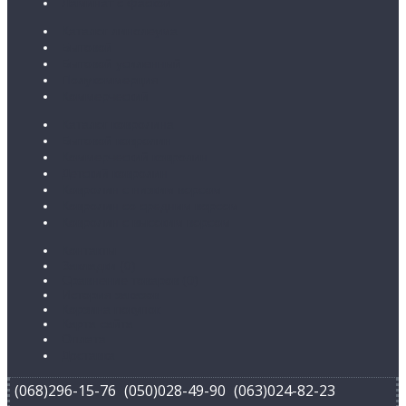
Ламинат с фаской
Каталог линолеума
Бытовой
Бытовой усиленный
Полукоммерция
Коммерческий
Каталог ковролина
Бытовой ковролин
Коммерческий ковролин
Детский ковролин
Ковролин с низким ворсом
Ковролин со средним ворсом
Ковролин с высоким ворсом
Контакты
Закладки (
0
)
Сравнение товаров (
0
)
История заказов
Корзина покупок
Карта сайта
Оплата
Доставка
(068)296-15-76
(050)028-49-90
(063)024-82-23