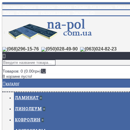
Доставка
Оплата
Контакты
Укладка
Отзывы
Как заказать
Карта с
Логин
Регистрация
История заказов
Закладки (
0
)
(068)296-15-76
(050)028-49-90
(063)024-82-23
Товаров: 0 (0.00грн)
В корзине пусто!
КАТАЛОГ
ЛАМИНАТ
+
ЛИНОЛЕУМ
+
КОВРОЛИН
+