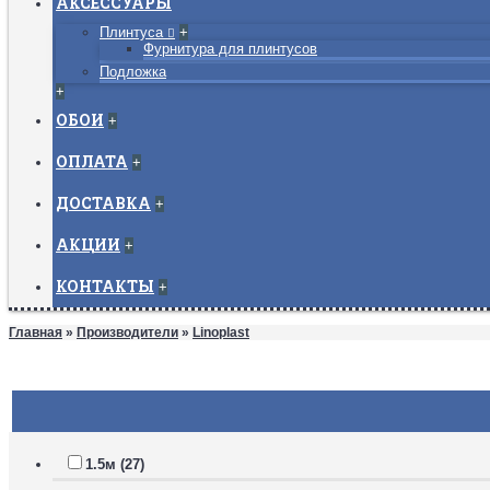
АКСЕССУАРЫ
Плинтуса
+
Фурнитура для плинтусов
Подложка
+
ОБОИ
+
ОПЛАТА
+
ДОСТАВКА
+
АКЦИИ
+
КОНТАКТЫ
+
Главная
»
Производители
»
Linoplast
1.5м (27)