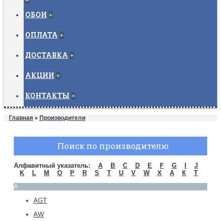
+
ОБОИ
+
ОПЛАТА
+
ДОСТАВКА
+
АКЦИИ
+
КОНТАКТЫ
+
Главная
»
Производители
Поиск по производителю
Алфавитный указатель:
A
B
C
D
E
F
G
I
J
K
L
M
O
P
R
S
T
U
V
W
X
А
К
Т
A
AGT
AW