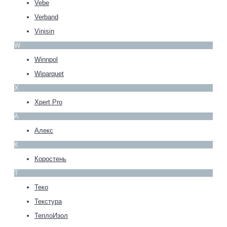
Vebe
Verband
Vinisin
W
Winnpol
Wiparquet
X
Xpert Pro
А
Алекс
К
Коростень
Т
Теко
Текстура
ТеплоИзол