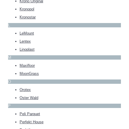
Krono Original
Kronopol
Kronostar
L
LeMount
Lentex
Linoplast
M
Maxifloor
MoonGrass
O
Orotex
Oster Wald
P
Peli Parquet
Perfekt House