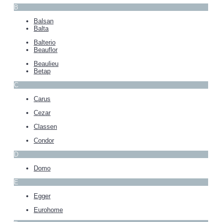
B
Balsan
Balta
Balterio
Beauflor
Beaulieu
Betap
C
Carus
Cezar
Classen
Condor
D
Domo
E
Egger
Eurohome