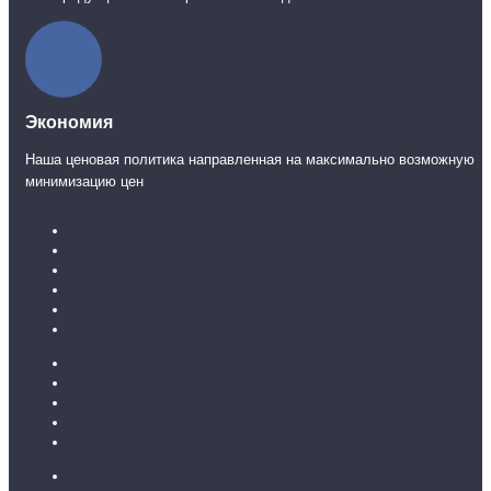
Экономия
Наша ценовая политика направленная на максимально возможную
минимизацию цен
Каталог ламината
31 класс
32 класс
33 класс
Ламинат без фаски
Ламинат с фаской
Каталог линолеума
Бытовой
Бытовой усиленный
Полукоммерция
Коммерческий
Каталог ковролина