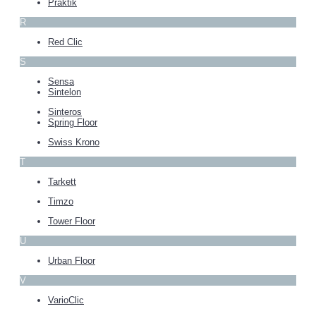
Praktik
R
Red Clic
S
Sensa
Sintelon
Sinteros
Spring Floor
Swiss Krono
T
Tarkett
Timzo
Tower Floor
U
Urban Floor
V
VarioClic