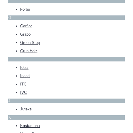
F
Forbo
G
Gerflor
Grabo
Green Step
Grun Holz
I
Ideal
Incati
ITC
IVC
J
Juteks
K
Kastamonu