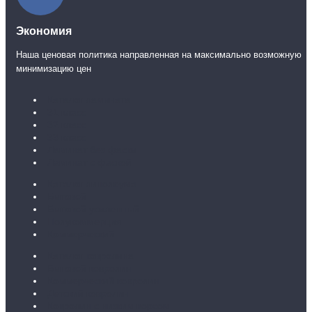
Экономия
Наша ценовая политика направленная на максимально возможную
минимизацию цен
Каталог ламината
31 класс
32 класс
33 класс
Ламинат без фаски
Ламинат с фаской
Каталог линолеума
Бытовой
Бытовой усиленный
Полукоммерция
Коммерческий
Каталог ковролина
Бытовой ковролин
Коммерческий ковролин
Детский ковролин
Ковролин с низким ворсом