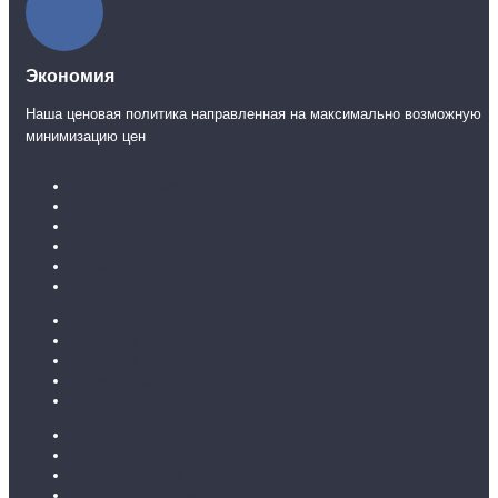
Экономия
Наша ценовая политика направленная на максимально возможную
минимизацию цен
Каталог ламината
31 класс
32 класс
33 класс
Ламинат без фаски
Ламинат с фаской
Каталог линолеума
Бытовой
Бытовой усиленный
Полукоммерция
Коммерческий
Каталог ковролина
Бытовой ковролин
Коммерческий ковролин
Детский ковролин