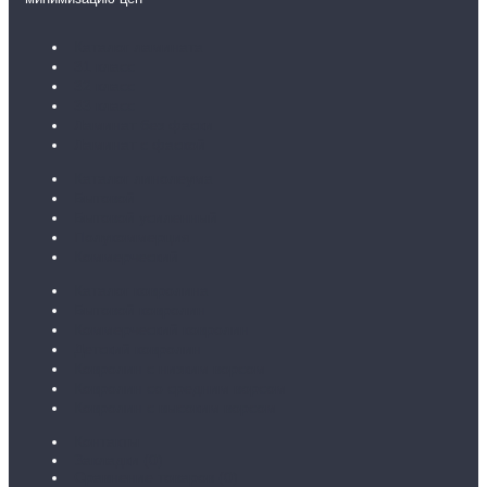
Каталог ламината
31 класс
32 класс
33 класс
Ламинат без фаски
Ламинат с фаской
Каталог линолеума
Бытовой
Бытовой усиленный
Полукоммерция
Коммерческий
Каталог ковролина
Бытовой ковролин
Коммерческий ковролин
Детский ковролин
Ковролин с низким ворсом
Ковролин со средним ворсом
Ковролин с высоким ворсом
Контакты
Закладки (
0
)
Сравнение товаров (
0
)