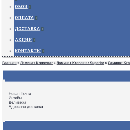
ОБОИ
+
ОПЛАТА
+
ДОСТАВКА
+
АКЦИИ
+
КОНТАКТЫ
+
Главная
»
Ламинат Kronostar
»
Ламинат Kronostar Superior
»
Ламинат Kro
Новая Почта
Интайм
Деливери
Адресная доставка