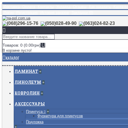
Доставка
Оплата
Контакты
Укладка
Отзывы
Как заказать
Карта с
Логин
Регистрация
История заказов
Закладки (
0
)
(068)296-15-76
(050)028-49-90
(063)024-82-23
Товаров: 0 (0.00грн)
В корзине пусто!
КАТАЛОГ
ЛАМИНАТ
+
ЛИНОЛЕУМ
+
КОВРОЛИН
+
АКСЕССУАРЫ
Плинтуса
+
Фурнитура для плинтусов
Подложка
+