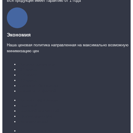
Вся продукция имеет гарантию от 1 года
Экономия
Наша ценовая политика направленная на максимально возможную
минимизацию цен
Каталог ламината
31 класс
32 класс
33 класс
Ламинат без фаски
Ламинат с фаской
Каталог линолеума
Бытовой
Бытовой усиленный
Полукоммерция
Коммерческий
Каталог ковролина