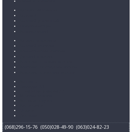
Ламинат с фаской
Каталог линолеума
Бытовой
Бытовой усиленный
Полукоммерция
Коммерческий
Каталог ковролина
Бытовой ковролин
Коммерческий ковролин
Детский ковролин
Ковролин с низким ворсом
Ковролин со средним ворсом
Ковролин с высоким ворсом
Контакты
Закладки (
0
)
Сравнение товаров (
0
)
История заказов
Корзина покупок
Карта сайта
Оплата
Доставка
(068)296-15-76
(050)028-49-90
(063)024-82-23