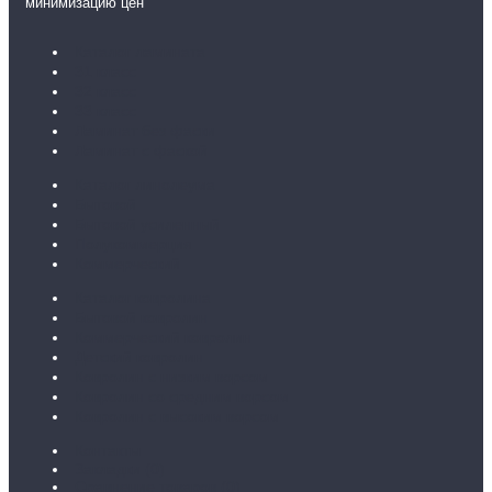
минимизацию цен
Каталог ламината
31 класс
32 класс
33 класс
Ламинат без фаски
Ламинат с фаской
Каталог линолеума
Бытовой
Бытовой усиленный
Полукоммерция
Коммерческий
Каталог ковролина
Бытовой ковролин
Коммерческий ковролин
Детский ковролин
Ковролин с низким ворсом
Ковролин со средним ворсом
Ковролин с высоким ворсом
Контакты
Закладки (
0
)
Сравнение товаров (
0
)