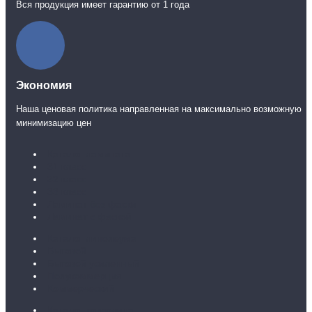
Вся продукция имеет гарантию от 1 года
Экономия
Наша ценовая политика направленная на максимально возможную
минимизацию цен
Каталог ламината
31 класс
32 класс
33 класс
Ламинат без фаски
Ламинат с фаской
Каталог линолеума
Бытовой
Бытовой усиленный
Полукоммерция
Коммерческий
Каталог ковролина