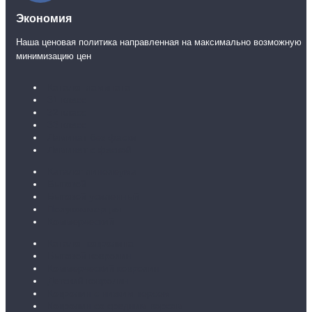
Экономия
Наша ценовая политика направленная на максимально возможную
минимизацию цен
Каталог ламината
31 класс
32 класс
33 класс
Ламинат без фаски
Ламинат с фаской
Каталог линолеума
Бытовой
Бытовой усиленный
Полукоммерция
Коммерческий
Каталог ковролина
Бытовой ковролин
Коммерческий ковролин
Детский ковролин
Ковролин с низким ворсом
Ковролин со средним ворсом