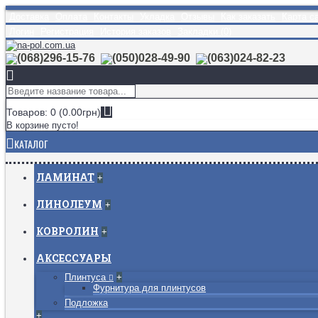
Доставка
Оплата
Контакты
Укладка
Отзывы
Как заказать
Карта с
Логин
Регистрация
История заказов
Закладки (
0
)
(068)296-15-76
(050)028-49-90
(063)024-82-23
Товаров: 0 (0.00грн)
В корзине пусто!
КАТАЛОГ
ЛАМИНАТ
+
ЛИНОЛЕУМ
+
КОВРОЛИН
+
АКСЕССУАРЫ
Плинтуса
+
Фурнитура для плинтусов
Подложка
+