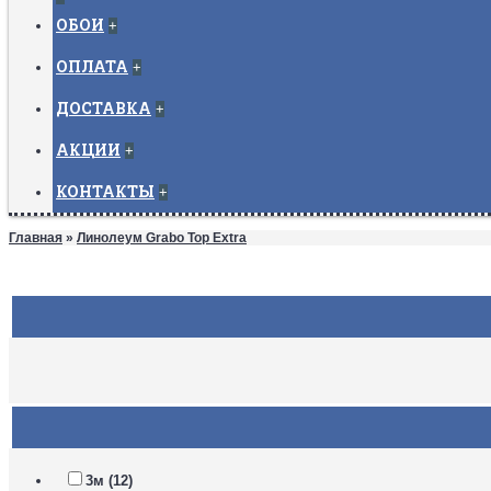
ОБОИ
+
ОПЛАТА
+
ДОСТАВКА
+
АКЦИИ
+
КОНТАКТЫ
+
Главная
»
Линолеум Grabo Top Extra
3м (12)