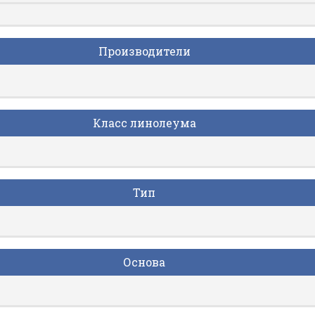
Производители
Класс линолеума
Тип
Основа