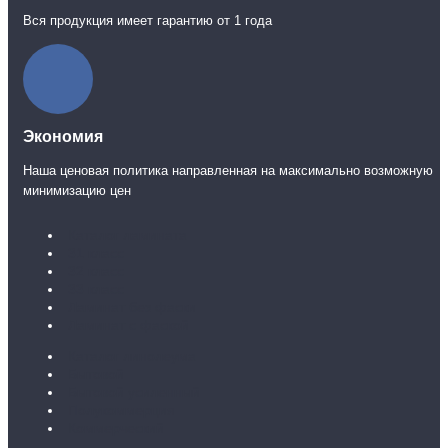
Вся продукция имеет гарантию от 1 года
Экономия
Наша ценовая политика направленная на максимально возможную
минимизацию цен
Каталог ламината
31 класс
32 класс
33 класс
Ламинат без фаски
Ламинат с фаской
Каталог линолеума
Бытовой
Бытовой усиленный
Полукоммерция
Коммерческий