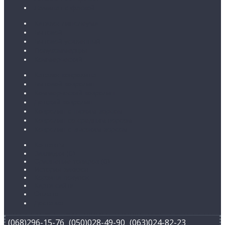
Ламинат с фаской
Каталог линолеума
Бытовой
Бытовой усиленный
Полукоммерция
Коммерческий
Каталог ковролина
Бытовой ковролин
Коммерческий ковролин
Детский ковролин
Ковролин с низким ворсом
Ковролин со средним ворсом
Ковролин с высоким ворсом
Контакты
Закладки (
0
)
Сравнение товаров (
0
)
История заказов
Корзина покупок
Карта сайта
Оплата
Доставка
(068)296-15-76
(050)028-49-90
(063)024-82-23