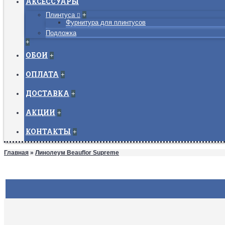
АКСЕССУАРЫ
Плинтуса
+
Фурнитура для плинтусов
Подложка
+
ОБОИ
+
ОПЛАТА
+
ДОСТАВКА
+
АКЦИИ
+
КОНТАКТЫ
+
Главная
»
Линолеум Beauflor Supreme