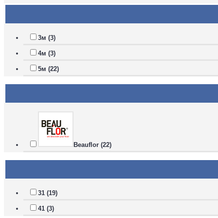
3м (3)
4м (3)
5м (22)
Beauflor (22)
31 (19)
41 (3)