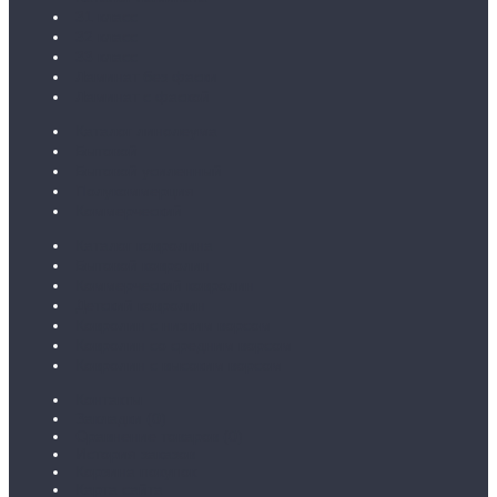
31 класс
32 класс
33 класс
Ламинат без фаски
Ламинат с фаской
Каталог линолеума
Бытовой
Бытовой усиленный
Полукоммерция
Коммерческий
Каталог ковролина
Бытовой ковролин
Коммерческий ковролин
Детский ковролин
Ковролин с низким ворсом
Ковролин со средним ворсом
Ковролин с высоким ворсом
Контакты
Закладки (
0
)
Сравнение товаров (
0
)
История заказов
Корзина покупок
Карта сайта