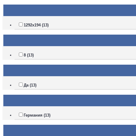
1292х194 (13)
8 (13)
Да (13)
Германия (13)