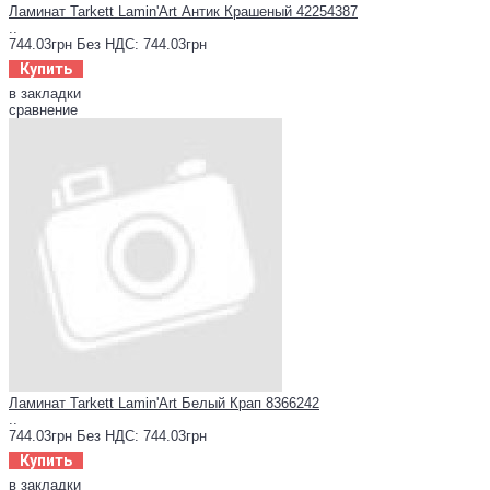
Ламинат Tarkett Lamin'Art Антик Крашеный 42254387
..
744.03грн
Без НДС: 744.03грн
Купить
в закладки
сравнение
Ламинат Tarkett Lamin'Art Белый Крап 8366242
..
744.03грн
Без НДС: 744.03грн
Купить
в закладки