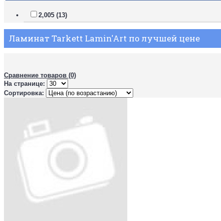
2,005 (13)
Ламинат Tarkett Lamin'Art по лучшей цене
Сравнение товаров (0)
На странице:
Сортировка: