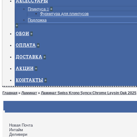
АКСЕССУАРЫ
Плинтуса
+
Фурнитура для плинтусов
Подложка
+
ОБОИ
+
ОПЛАТА
+
ДОСТАВКА
+
АКЦИИ
+
КОНТАКТЫ
+
Главная
»
Ламинат
»
Ламинат Swiss Krono Syncн Chrome Leysin Oak 2025
Новая Почта
Интайм
Деливери