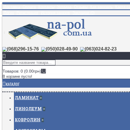
Доставка
Оплата
Контакты
Укладка
Отзывы
Как заказать
Карта с
Логин
Регистрация
История заказов
Закладки (
0
)
(068)296-15-76
(050)028-49-90
(063)024-82-23
Товаров: 0 (0.00грн)
В корзине пусто!
КАТАЛОГ
ЛАМИНАТ
+
ЛИНОЛЕУМ
+
КОВРОЛИН
+