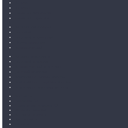
32 класс
33 класс
Ламинат без фаски
Ламинат с фаской
Каталог линолеума
Бытовой
Бытовой усиленный
Полукоммерция
Коммерческий
Каталог ковролина
Бытовой ковролин
Коммерческий ковролин
Детский ковролин
Ковролин с низким ворсом
Ковролин со средним ворсом
Ковролин с высоким ворсом
Контакты
Закладки (
0
)
Сравнение товаров (
0
)
История заказов
Корзина покупок
Карта сайта
Оплата