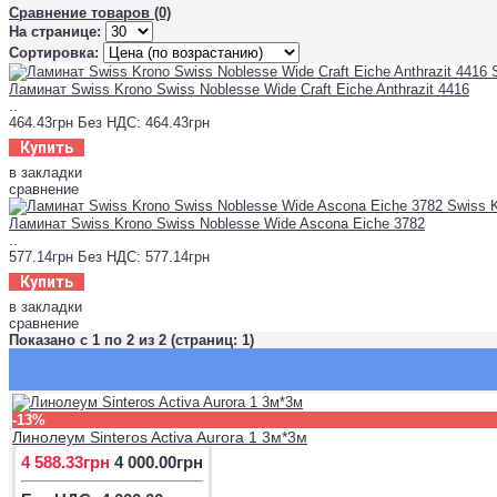
Сравнение товаров (0)
На странице:
Сортировка:
Ламинат Swiss Krono Swiss Noblesse Wide Craft Eiche Anthrazit 4416
..
464.43грн
Без НДС: 464.43грн
Купить
в закладки
сравнение
Ламинат Swiss Krono Swiss Noblesse Wide Ascona Eiche 3782
..
577.14грн
Без НДС: 577.14грн
Купить
в закладки
сравнение
Показано с 1 по 2 из 2 (страниц: 1)
-13%
Линолеум Sinteros Activa Aurora 1 3м*3м
4 588.33грн
4 000.00грн