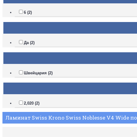
6 (2)
Да (2)
Швейцария (2)
2,020 (2)
Ламинат Swiss Krono Swiss Noblesse V4 Wide п