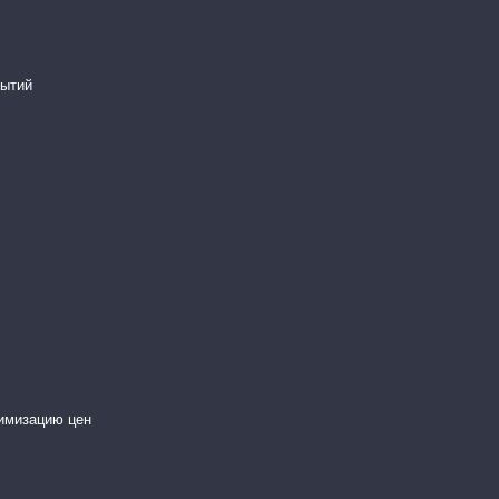
рытий
имизацию цен