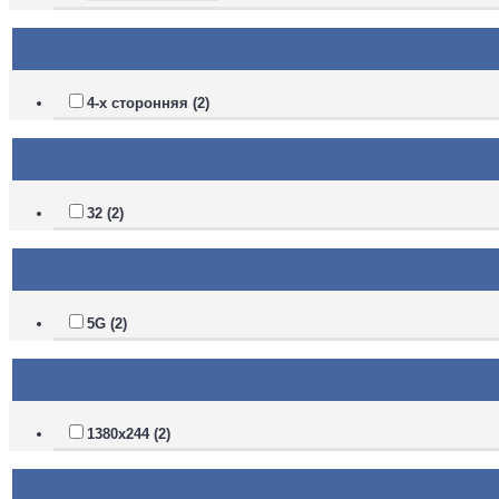
4-х сторонняя (2)
32 (2)
5G (2)
1380х244 (2)