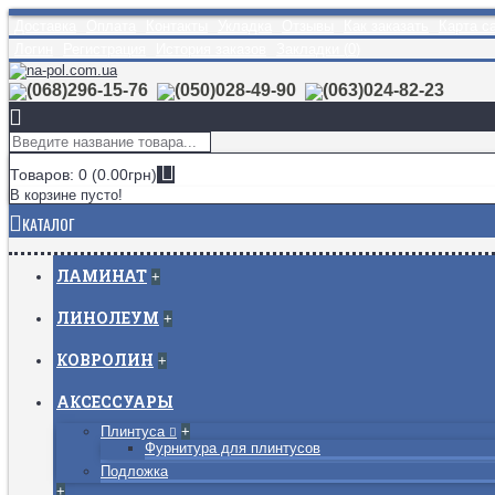
Доставка
Оплата
Контакты
Укладка
Отзывы
Как заказать
Карта с
Логин
Регистрация
История заказов
Закладки (
0
)
(068)296-15-76
(050)028-49-90
(063)024-82-23
Товаров: 0 (0.00грн)
В корзине пусто!
КАТАЛОГ
ЛАМИНАТ
+
ЛИНОЛЕУМ
+
КОВРОЛИН
+
АКСЕССУАРЫ
Плинтуса
+
Фурнитура для плинтусов
Подложка
+