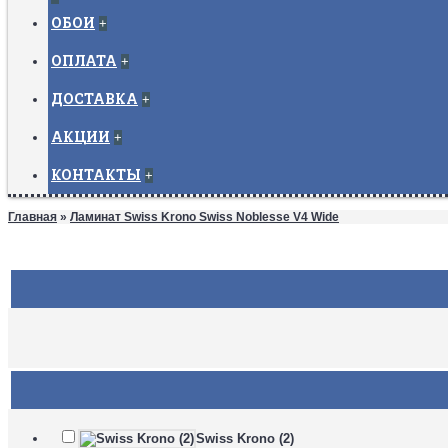
ОБОИ
+
ОПЛАТА
+
ДОСТАВКА
+
АКЦИИ
+
КОНТАКТЫ
+
Главная
»
Ламинат Swiss Krono Swiss Noblesse V4 Wide
Swiss Krono (2)