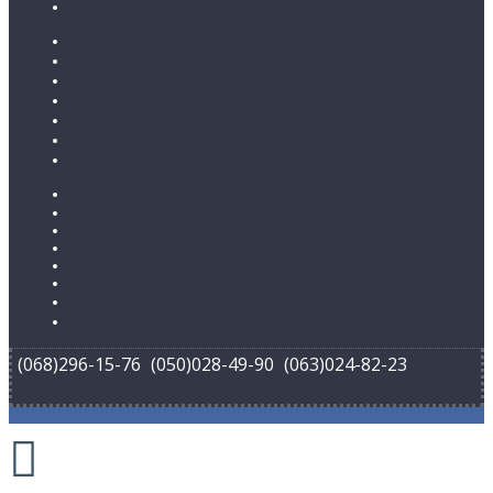
Коммерческий
Каталог ковролина
Бытовой ковролин
Коммерческий ковролин
Детский ковролин
Ковролин с низким ворсом
Ковролин со средним ворсом
Ковролин с высоким ворсом
Контакты
Закладки (
0
)
Сравнение товаров (
0
)
История заказов
Корзина покупок
Карта сайта
Оплата
Доставка
(068)296-15-76
(050)028-49-90
(063)024-82-23