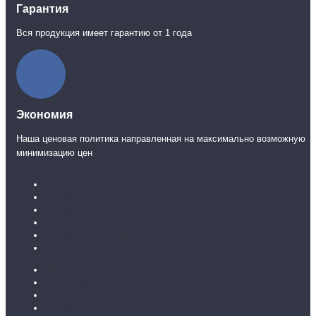
Гарантия
Вся продукция имеет гарантию от 1 года
Экономия
Наша ценовая политика направленная на максимально возможную
минимизацию цен
Каталог ламината
31 класс
32 класс
33 класс
Ламинат без фаски
Ламинат с фаской
Каталог линолеума
Бытовой
Бытовой усиленный
Полукоммерция