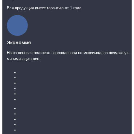
Вся продукция имеет гарантию от 1 года
Экономия
Наша ценовая политика направленная на максимально возможную
минимизацию цен
Каталог ламината
31 класс
32 класс
33 класс
Ламинат без фаски
Ламинат с фаской
Каталог линолеума
Бытовой
Бытовой усиленный
Полукоммерция
Коммерческий