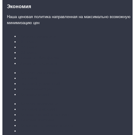
Экономия
Наша ценовая политика направленная на максимально возможную
минимизацию цен
Каталог ламината
31 класс
32 класс
33 класс
Ламинат без фаски
Ламинат с фаской
Каталог линолеума
Бытовой
Бытовой усиленный
Полукоммерция
Коммерческий
Каталог ковролина
Бытовой ковролин
Коммерческий ковролин
Детский ковролин
Ковролин с низким ворсом
Ковролин со средним ворсом