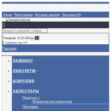
Доставка
Оплата
Контакты
Укладка
Отзывы
Как заказать
Карта
сайта
Логин
Регистрация
История заказов
Закладки (
0
)
Товаров: 0 (0.00грн)
В корзине пусто!
КАТАЛОГ
ЛАМИНАТ
+
ЛИНОЛЕУМ
+
КОВРОЛИН
+
АКСЕССУАРЫ
Плинтуса
+
Фурнитура для плинтусов
Подложка