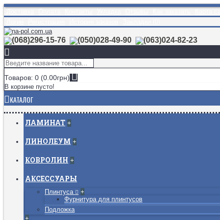
Доставка
Оплата
Контакты
Укладка
Отзывы
Как заказать
Карта с
Логин
Регистрация
История заказов
Закладки (
0
)
(068)296-15-76
(050)028-49-90
(063)024-82-23
Товаров: 0 (0.00грн)
В корзине пусто!
КАТАЛОГ
ЛАМИНАТ
+
ЛИНОЛЕУМ
+
КОВРОЛИН
+
АКСЕССУАРЫ
Плинтуса
+
Фурнитура для плинтусов
Подложка
+