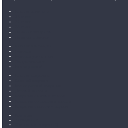
Каталог ламината
31 класс
32 класс
33 класс
Ламинат без фаски
Ламинат с фаской
Каталог линолеума
Бытовой
Бытовой усиленный
Полукоммерция
Коммерческий
Каталог ковролина
Бытовой ковролин
Коммерческий ковролин
Детский ковролин
Ковролин с низким ворсом
Ковролин со средним ворсом
Ковролин с высоким ворсом
Контакты
Закладки (
0
)
Сравнение товаров (
0
)