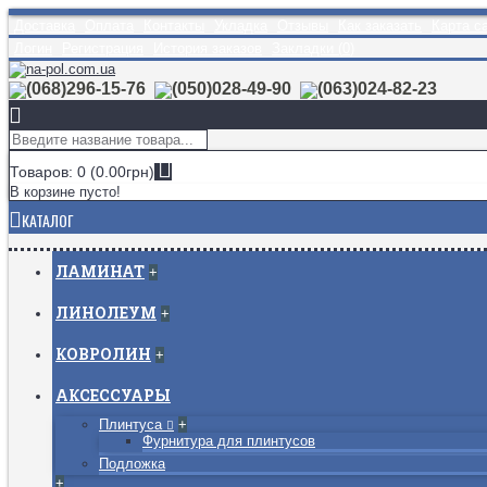
Доставка
Оплата
Контакты
Укладка
Отзывы
Как заказать
Карта с
Логин
Регистрация
История заказов
Закладки (
0
)
(068)296-15-76
(050)028-49-90
(063)024-82-23
Товаров: 0 (0.00грн)
В корзине пусто!
КАТАЛОГ
ЛАМИНАТ
+
ЛИНОЛЕУМ
+
КОВРОЛИН
+
АКСЕССУАРЫ
Плинтуса
+
Фурнитура для плинтусов
Подложка
+