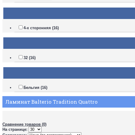
4-х сторонняя (16)
32 (16)
Бельгия (16)
Ламинат Balterio Tradition Quattro
Сравнение товаров (0)
На странице: