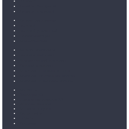
33 класс
Ламинат без фаски
Ламинат с фаской
Каталог линолеума
Бытовой
Бытовой усиленный
Полукоммерция
Коммерческий
Каталог ковролина
Бытовой ковролин
Коммерческий ковролин
Детский ковролин
Ковролин с низким ворсом
Ковролин со средним ворсом
Ковролин с высоким ворсом
Контакты
Закладки (
0
)
Сравнение товаров (
0
)
История заказов
Корзина покупок
Карта сайта
Оплата
Доставка