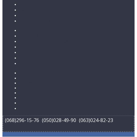
Бытовой
Бытовой усиленный
Полукоммерция
Коммерческий
Каталог ковролина
Бытовой ковролин
Коммерческий ковролин
Детский ковролин
Ковролин с низким ворсом
Ковролин со средним ворсом
Ковролин с высоким ворсом
Контакты
Закладки (
0
)
Сравнение товаров (
0
)
История заказов
Корзина покупок
Карта сайта
Оплата
Доставка
(068)296-15-76
(050)028-49-90
(063)024-82-23