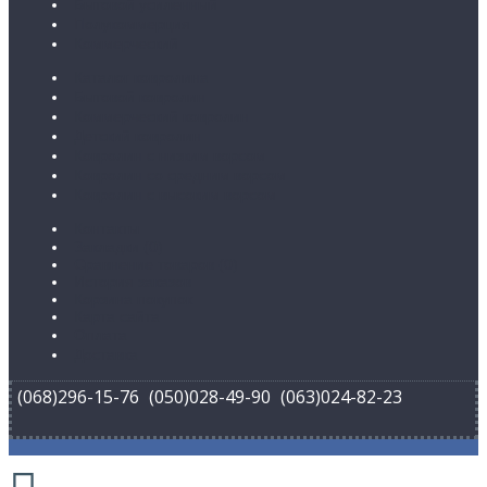
Бытовой усиленный
Полукоммерция
Коммерческий
Каталог ковролина
Бытовой ковролин
Коммерческий ковролин
Детский ковролин
Ковролин с низким ворсом
Ковролин со средним ворсом
Ковролин с высоким ворсом
Контакты
Закладки (
0
)
Сравнение товаров (
0
)
История заказов
Корзина покупок
Карта сайта
Оплата
Доставка
(068)296-15-76
(050)028-49-90
(063)024-82-23