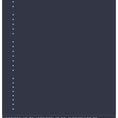
Ламинат без фаски
Ламинат с фаской
Каталог линолеума
Бытовой
Бытовой усиленный
Полукоммерция
Коммерческий
Каталог ковролина
Бытовой ковролин
Коммерческий ковролин
Детский ковролин
Ковролин с низким ворсом
Ковролин со средним ворсом
Ковролин с высоким ворсом
Контакты
Закладки (
0
)
Сравнение товаров (
0
)
История заказов
Корзина покупок
Карта сайта
Оплата
Доставка