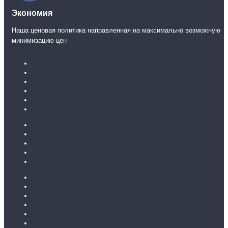
Экономия
Наша ценовая политика направленная на максимально возможную
минимизацию цен
Каталог ламината
31 класс
32 класс
33 класс
Ламинат без фаски
Ламинат с фаской
Каталог линолеума
Бытовой
Бытовой усиленный
Полукоммерция
Коммерческий
Каталог ковролина
Бытовой ковролин
Коммерческий ковролин
Детский ковролин
Ковролин с низким ворсом
Ковролин со средним ворсом