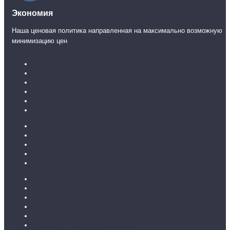
Экономия
Наша ценовая политика направленная на максимально возможную
минимизацию цен
Каталог ламината
31 класс
32 класс
33 класс
Ламинат без фаски
Ламинат с фаской
Каталог линолеума
Бытовой
Бытовой усиленный
Полукоммерция
Коммерческий
Каталог ковролина
Бытовой ковролин
Коммерческий ковролин
Детский ковролин
Ковролин с низким ворсом
Ковролин со средним ворсом