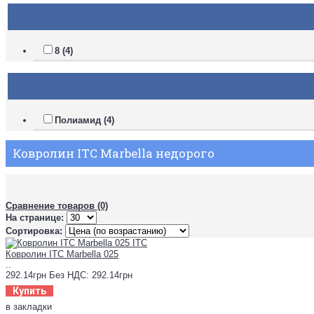
8 (4)
Полиамид (4)
Ковролин ITC Marbella недорого
Сравнение товаров (0)
На странице:
Сортировка:
Ковролин ITC Marbella 025
..
292.14грн
Без НДС: 292.14грн
Купить
в закладки