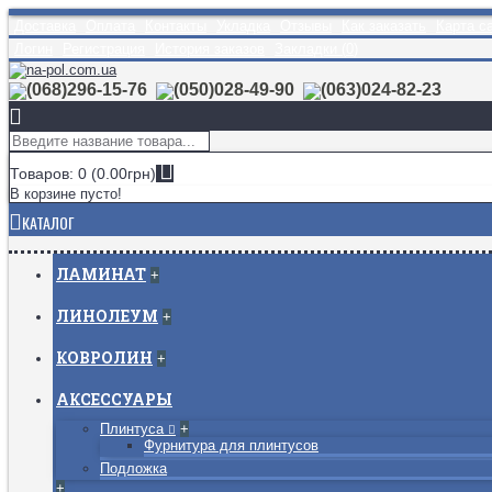
Доставка
Оплата
Контакты
Укладка
Отзывы
Как заказать
Карта с
Логин
Регистрация
История заказов
Закладки (
0
)
(068)296-15-76
(050)028-49-90
(063)024-82-23
Товаров: 0 (0.00грн)
В корзине пусто!
КАТАЛОГ
ЛАМИНАТ
+
ЛИНОЛЕУМ
+
КОВРОЛИН
+
АКСЕССУАРЫ
Плинтуса
+
Фурнитура для плинтусов
Подложка
+