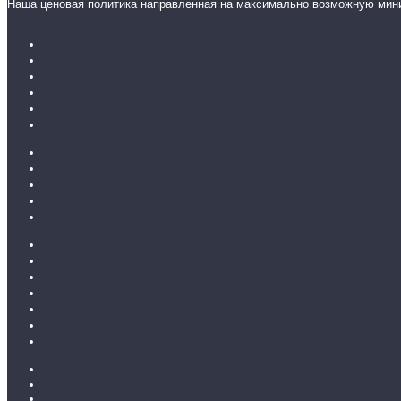
Наша ценовая политика направленная на максимально возможную мин
Каталог ламината
31 класс
32 класс
33 класс
Ламинат без фаски
Ламинат с фаской
Каталог линолеума
Бытовой
Бытовой усиленный
Полукоммерция
Коммерческий
Каталог ковролина
Бытовой ковролин
Коммерческий ковролин
Детский ковролин
Ковролин с низким ворсом
Ковролин со средним ворсом
Ковролин с высоким ворсом
Контакты
Закладки (
0
)
Сравнение товаров (
0
)