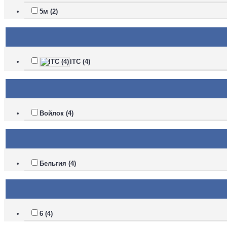
5м (2)
ITC (4)
Войлок (4)
Бельгия (4)
6 (4)