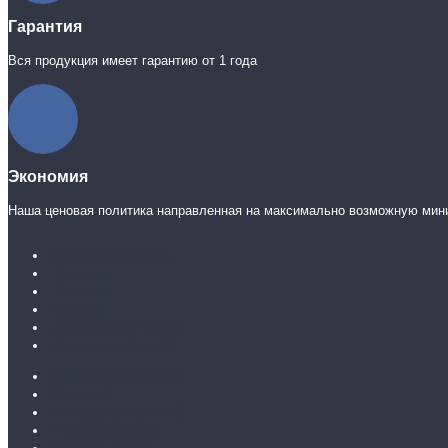
Гарантия
Вся продукция имеет гарантию от 1 года
Экономия
Наша ценовая политика направленная на максимально возможную мин
Каталог ламината
31 класс
32 класс
33 класс
Ламинат без фаски
Ламинат с фаской
Каталог линолеума
Бытовой
Бытовой усиленный
Полукоммерция