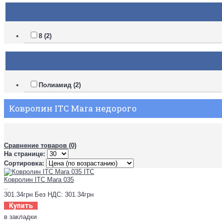
8 (2)
Полиамид (2)
Ковролин ITC Mara недорого
Сравнение товаров (0)
На странице:
Сортировка:
Ковролин ITC Mara 035
..
301.34грн
Без НДС: 301.34грн
Купить
в закладки