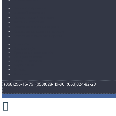
Коммерческий
Каталог ковролина
Бытовой ковролин
Коммерческий ковролин
Детский ковролин
Ковролин с низким ворсом
Ковролин со средним ворсом
Ковролин с высоким ворсом
Контакты
Закладки (
0
)
Сравнение товаров (
0
)
История заказов
Корзина покупок
Карта сайта
Оплата
Доставка
(068)296-15-76
(050)028-49-90
(063)024-82-23