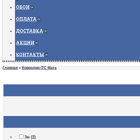
ОБОИ
+
ОПЛАТА
+
ДОСТАВКА
+
АКЦИИ
+
КОНТАКТЫ
+
Главная
»
Ковролин ITC Mara
3м (2)