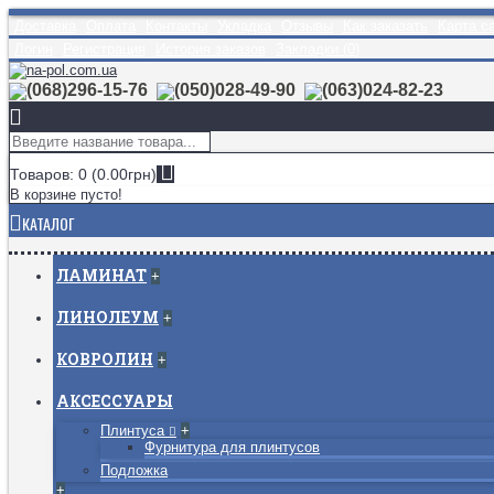
Доставка
Оплата
Контакты
Укладка
Отзывы
Как заказать
Карта с
Логин
Регистрация
История заказов
Закладки (
0
)
(068)296-15-76
(050)028-49-90
(063)024-82-23
Товаров: 0 (0.00грн)
В корзине пусто!
КАТАЛОГ
ЛАМИНАТ
+
ЛИНОЛЕУМ
+
КОВРОЛИН
+
АКСЕССУАРЫ
Плинтуса
+
Фурнитура для плинтусов
Подложка
+