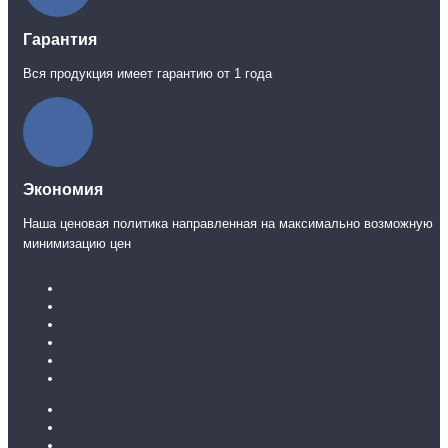
Гарантия
Вся продукция имеет гарантию от 1 года
Экономия
Наша ценовая политика направленная на максимально возможную
минимизацию цен
Каталог ламината
31 класс
32 класс
33 класс
Ламинат без фаски
Ламинат с фаской
Каталог линолеума
Бытовой
Бытовой усиленный