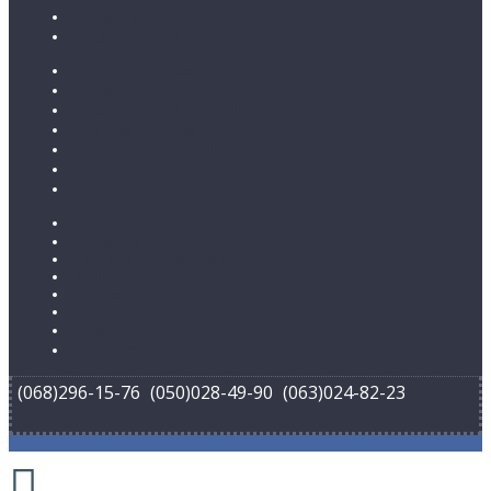
Полукоммерция
Коммерческий
Каталог ковролина
Бытовой ковролин
Коммерческий ковролин
Детский ковролин
Ковролин с низким ворсом
Ковролин со средним ворсом
Ковролин с высоким ворсом
Контакты
Закладки (
0
)
Сравнение товаров (
0
)
История заказов
Корзина покупок
Карта сайта
Оплата
Доставка
(068)296-15-76
(050)028-49-90
(063)024-82-23