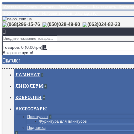
Доставка
Оплата
Контакты
Укладка
Отзывы
Как заказать
Карта с
Логин
Регистрация
История заказов
Закладки (
0
)
(068)296-15-76
(050)028-49-90
(063)024-82-23
Товаров: 0 (0.00грн)
В корзине пусто!
КАТАЛОГ
ЛАМИНАТ
+
ЛИНОЛЕУМ
+
КОВРОЛИН
+
АКСЕССУАРЫ
Плинтуса
+
Фурнитура для плинтусов
Подложка
+