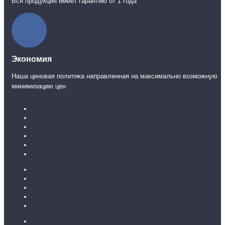
Вся продукция имеет гарантию от 1 года
Экономия
Наша ценовая политика направленная на максимально возможную
минимизацию цен
Каталог ламината
31 класс
32 класс
33 класс
Ламинат без фаски
Ламинат с фаской
Каталог линолеума
Бытовой
Бытовой усиленный
Полукоммерция
Коммерческий
Каталог ковролина