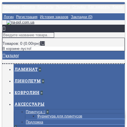
Доставка
Оплата
Контакты
Укладка
Отзывы
Как заказать
Карта
сайта
Логин
Регистрация
История заказов
Закладки (
0
)
Товаров: 0 (0.00грн)
В корзине пусто!
КАТАЛОГ
ЛАМИНАТ
+
ЛИНОЛЕУМ
+
КОВРОЛИН
+
АКСЕССУАРЫ
Плинтуса
+
Фурнитура для плинтусов
Подложка