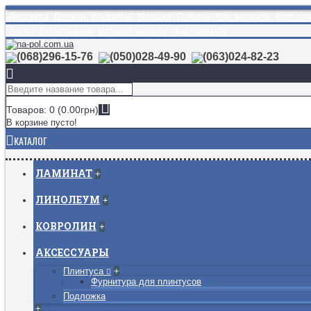
Доставка
Оплата
Контакты
Укладка
Отзывы
Как заказать
Карта с
Логин
Регистрация
История заказов
Закладки (
0
)
(068)296-15-76
(050)028-49-90
(063)024-82-23
Товаров: 0 (0.00грн)
В корзине пусто!
КАТАЛОГ
ЛАМИНАТ
+
ЛИНОЛЕУМ
+
КОВРОЛИН
+
АКСЕССУАРЫ
Плинтуса
+
Фурнитура для плинтусов
Подложка
+