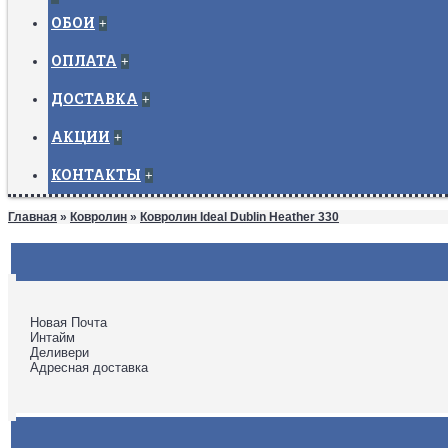
ОБОИ
+
ОПЛАТА
+
ДОСТАВКА
+
АКЦИИ
+
КОНТАКТЫ
+
Главная
»
Ковролин
»
Ковролин Ideal Dublin Heather 330
Новая Почта
Интайм
Деливери
Адресная доставка