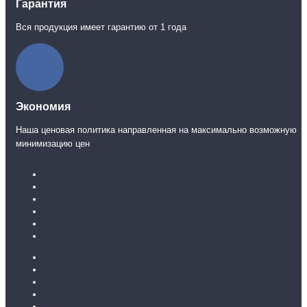
Гарантия
Вся продукция имеет гарантию от 1 года
Экономия
Наша ценовая политика направленная на максимально возможную
минимизацию цен
Каталог ламината
31 класс
32 класс
33 класс
Ламинат без фаски
Ламинат с фаской
Каталог линолеума
Бытовой
Бытовой усиленный
Полукоммерция
Коммерческий